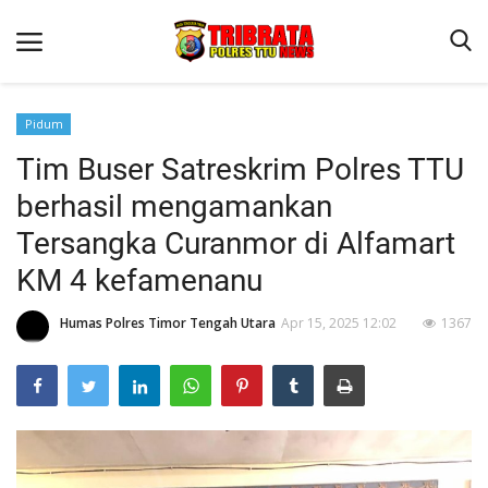
Pidum
Tim Buser Satreskrim Polres TTU
Beranda
berhasil mengamankan
Terms & Conditions
Tersangka Curanmor di Alfamart
Reskrim
KM 4 kefamenanu
Binkam
Humas Polres Timor Tengah Utara
Apr 15, 2025 12:02
1367
Lantas
OPINI