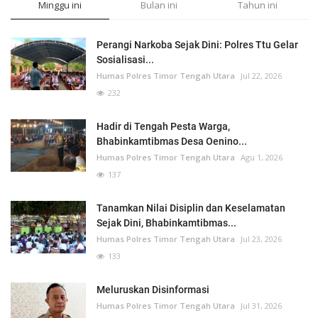
Minggu ini
Bulan ini
Tahun ini
Perangi Narkoba Sejak Dini: Polres Ttu Gelar
Sosialisasi...
Humas Polres Timor Tengah Utara
Jul 22, 2026
232
Hadir di Tengah Pesta Warga,
Bhabinkamtibmas Desa Oenino...
Humas Polres Timor Tengah Utara
Agu 1, 2026
137
Tanamkan Nilai Disiplin dan Keselamatan
Sejak Dini, Bhabinkamtibmas...
Humas Polres Timor Tengah Utara
Jul 23, 2026
133
Meluruskan Disinformasi
Humas Polres Timor Tengah Utara
Jul 31, 2026