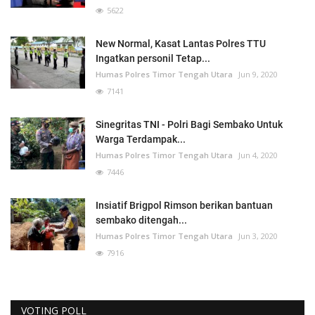
5622
New Normal, Kasat Lantas Polres TTU
Ingatkan personil Tetap...
Humas Polres Timor Tengah Utara
Jun 9, 2020
7141
Sinegritas TNI - Polri Bagi Sembako Untuk
Warga Terdampak...
Humas Polres Timor Tengah Utara
Jun 4, 2020
7446
Insiatif Brigpol Rimson berikan bantuan
sembako ditengah...
Humas Polres Timor Tengah Utara
Jun 3, 2020
7916
VOTING POLL