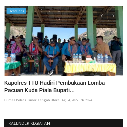
Headlines
Kapolres TTU Hadiri Pembukaan Lomba
P
Pacuan Kuda Piala Bupati...
S
Humas Polres Timor Tengah Utara
Agu 4, 2022
2024
Hu
KALENDER KEGIATAN