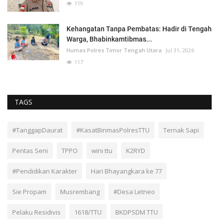
119
Kehangatan Tanpa Pembatas: Hadir di Tengah
Warga, Bhabinkamtibmas...
Humas Polres Timor Tengah Utara
Jul 31, 2026
117
TAGS
#TanggapDaurat
#KasatBinmasPolresTTU
Ternak Sapi
Pentas Seni
TPPO
wini ttu
K2RYD
#Pendidikan Karakter
Hari Bhayangkara ke 77
Sie Propam
Musrembang
#Desa Letneo
Pelaku Residivis
1618/TTU
BKDPSDM TTU