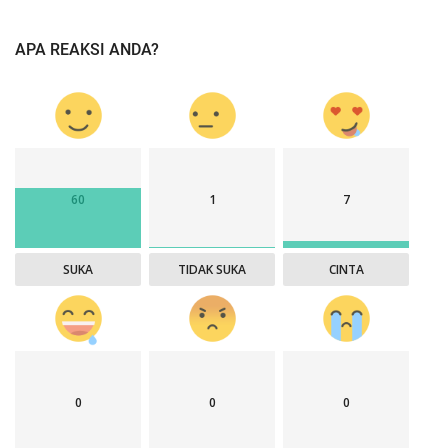
APA REAKSI ANDA?
60
1
7
SUKA
TIDAK SUKA
CINTA
0
0
0