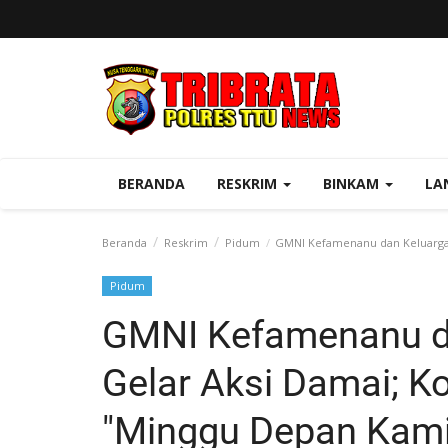
BERANDA
RESKRIM
BINKAM
LA
Beranda
Reskrim
Pidum
GMNI Kefamenanu dan Keluarga 
Pidum
GMNI Kefamenanu d
Gelar Aksi Damai; 
"Minggu Depan Kami