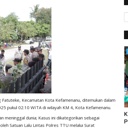
Satwil
Fatuteke, Kecamatan Kota Kefamenanu, ditemukan dalam
 2025 pukul 02.10 WITA di wilayah KM 4, Kota Kefamenanu.
HUT Polwan ke-76, Kapolri Apresiasi
K
n meninggal dunia; Kasus ini dikategorikan sebagai
N DI...
Prestasi yang Ditorehkan...
P
oleh Satuan Lalu Lintas Polres TTU melalui Surat