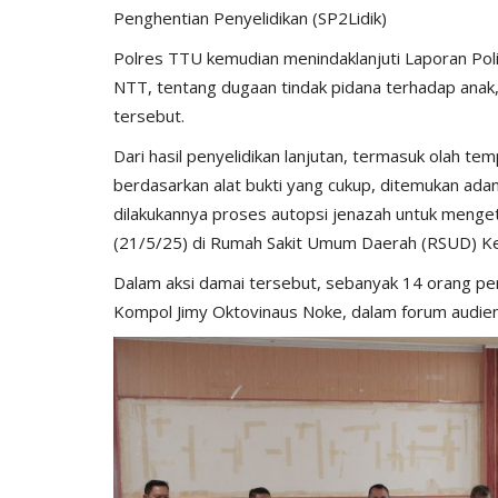
Nop 2, 2020
2244
Humas Polres Timor Tengah Utara
Nop 3, 2019
Penghentian Penyelidikan (SP2Lidik)
Polres TTU kemudian menindaklanjuti Laporan Po
NTT, tentang dugaan tindak pidana terhadap anak,
tersebut.
Dari hasil penyelidikan lanjutan, termasuk olah te
berdasarkan alat bukti yang cukup, ditemukan ada
dilakukannya proses autopsi jenazah untuk menge
(21/5/25) di Rumah Sakit Umum Daerah (RSUD) K
Dalam aksi damai tersebut, sebanyak 14 orang pe
Kompol Jimy Oktovinaus Noke, dalam forum audien