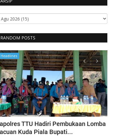
ARSIP
RANDOM POSTS
Headlines
Headlines
apolres TTU Hadiri Pembukaan Lomba
Pimpin Keg
acuan Kuda Piala Bupati...
Kapolres T