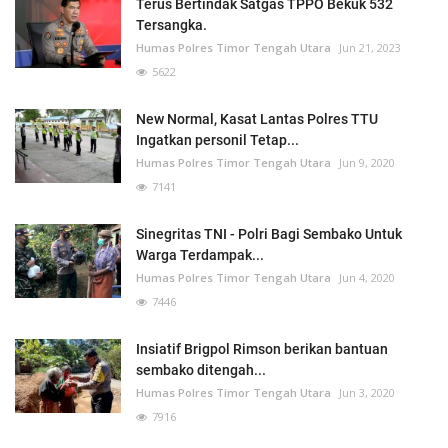
Terus Bertindak Satgas TPPO Bekuk 532
Tersangka.
Humas Polres Timor Tengah Utara
Jun 21, 2023
5622
New Normal, Kasat Lantas Polres TTU
Ingatkan personil Tetap...
Humas Polres Timor Tengah Utara
Jun 9, 2020
7141
Sinegritas TNI - Polri Bagi Sembako Untuk
Warga Terdampak...
Humas Polres Timor Tengah Utara
Jun 4, 2020
7446
Insiatif Brigpol Rimson berikan bantuan
sembako ditengah...
Humas Polres Timor Tengah Utara
Jun 3, 2020
7916