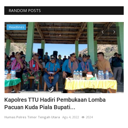
RANDOM POSTS
Headlines
Kapolres TTU Hadiri Pembukaan Lomba
P
Pacuan Kuda Piala Bupati...
S
Humas Polres Timor Tengah Utara
Agu 4, 2022
2024
Hu