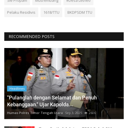
Sie Propam
Musrembang
#Desa Letneo
Pelaku Residivis
1618/TTU
BKDPSDM TTU
RECOMMENDED POSTS
Headlines
"Pulanglah dengan Selamat dan Penuh
Kebanggaan." Ujar Kapolda...
Humas Polres Timor Tengah Utara
Sep 3, 2025
2606