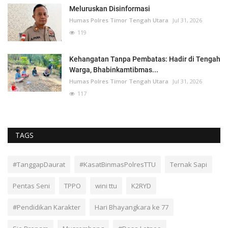
Meluruskan Disinformasi
Humas Polres Timor Tengah Utara
Jul 31, 2026
119
Kehangatan Tanpa Pembatas: Hadir di Tengah
Warga, Bhabinkamtibmas...
Humas Polres Timor Tengah Utara
Jul 31, 2026
117
TAGS
#TanggapDaurat
#KasatBinmasPolresTTU
Ternak Sapi
Pentas Seni
TPPO
wini ttu
K2RYD
#Pendidikan Karakter
Hari Bhayangkara ke 77