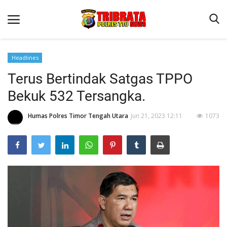
Headlines
Terus Bertindak Satgas TPPO
Beranda
Bekuk 532 Tersangka.
Terms & Conditions
Humas Polres Timor Tengah Utara
Jun 21, 2023 12:11
1073
Reskrim
Binkam
Lantas
OPINI