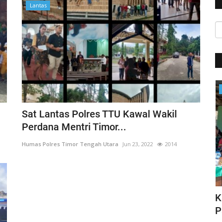
Lantas
Satwil
Sat Lantas Polres TTU Kawal Wakil
Perdana Mentri Timor...
Humas Polres Timor Tengah Utara
Jun 23, 2022
2014
HUT Polwan ke-76, Kapolri Apresiasi
K
N DI...
Prestasi yang Ditorehkan...
P