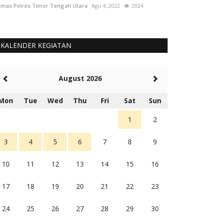
mas Polres Timor Tengah Utara
Agu 4, 2022
2024
Humas Polres Tim
KALENDER KEGIATAN
August 2026
Mon
Tue
Wed
Thu
Fri
Sat
Sun
1
2
3
4
5
6
7
8
9
10
11
12
13
14
15
16
17
18
19
20
21
22
23
24
25
26
27
28
29
30