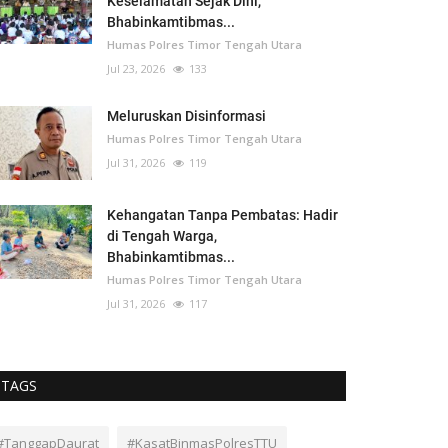
Keselamatan Sejak Dini,
Bhabinkamtibmas...
Humas Polres Timor Tengah Utara
Jul 23, 2026
133
Meluruskan Disinformasi
Humas Polres Timor Tengah Utara
Jul 31, 2026
119
Kehangatan Tanpa Pembatas: Hadir
di Tengah Warga,
Bhabinkamtibmas...
Humas Polres Timor Tengah Utara
Jul 31, 2026
117
TAGS
#TanggapDaurat
#KasatBinmasPolresTTU