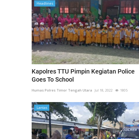
Headlines
Satwil
Kapolres TTU Pimpin Kegiatan Police
Goes To School
Humas Polres Timor Tengah Utara
Jul 18, 2022
1805
Lantas
 dengan teknik
BERIKAN RASA AMAN, POLSEK
..
MIOBAR LAKUKAN PENGAMANA