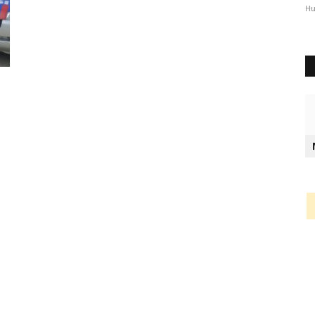
2344
Humas Polres Timor Tengah Utara
Okt 3, 2024
1289
Hu