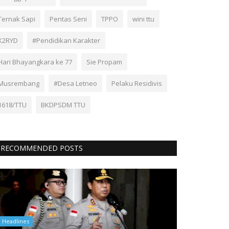
Ternak Sapi
Pentas Seni
TPPO
wini ttu
K2RYD
#Pendidikan Karakter
Hari Bhayangkara ke 77
Sie Propam
Musrembang
#Desa Letneo
Pelaku Residivis
1618/TTU
BKDPSDM TTU
RECOMMENDED POSTS
Headlines