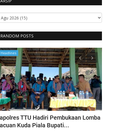
ARSIP
RANDOM POSTS
Headlines
Headlines
apolres TTU Hadiri Pembukaan Lomba
Pimpin Keg
acuan Kuda Piala Bupati...
Kapolres T