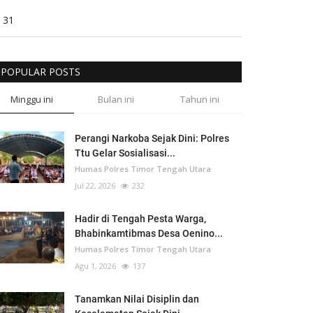
31
POPULAR POSTS
Minggu ini
Bulan ini
Tahun ini
Perangi Narkoba Sejak Dini: Polres
Ttu Gelar Sosialisasi...
Humas Polres Timor Tengah Utara
Jul 22, 2026
232
Hadir di Tengah Pesta Warga,
Bhabinkamtibmas Desa Oenino...
Humas Polres Timor Tengah Utara
Agu 1, 2026
137
Tanamkan Nilai Disiplin dan