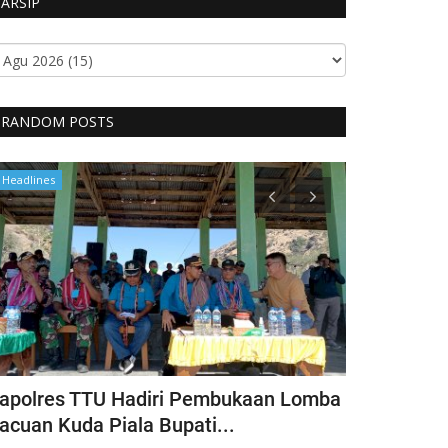
ARSIP
RANDOM POSTS
Headlines
Headlines
apolres TTU Hadiri Pembukaan Lomba
Pimpin Keg
acuan Kuda Piala Bupati...
Kapolres T