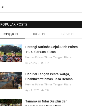
31
POPULAR POSTS
Minggu ini
Bulan ini
Tahun ini
Perangi Narkoba Sejak Dini: Polres
Ttu Gelar Sosialisasi...
Humas Polres Timor Tengah Utara
Jul 22, 2026
232
Hadir di Tengah Pesta Warga,
Bhabinkamtibmas Desa Oenino...
Humas Polres Timor Tengah Utara
Agu 1, 2026
137
Tanamkan Nilai Disiplin dan