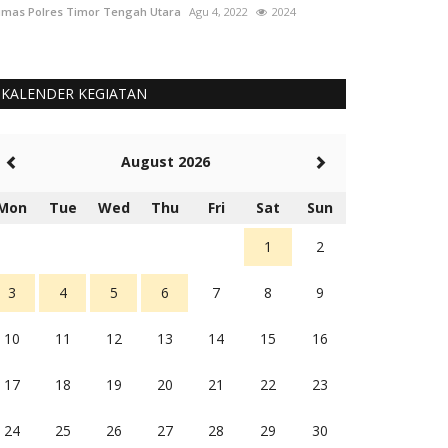
mas Polres Timor Tengah Utara
Agu 4, 2022
2024
Humas Polres Tim
KALENDER KEGIATAN
August 2026
Mon
Tue
Wed
Thu
Fri
Sat
Sun
1
2
3
4
5
6
7
8
9
10
11
12
13
14
15
16
17
18
19
20
21
22
23
24
25
26
27
28
29
30