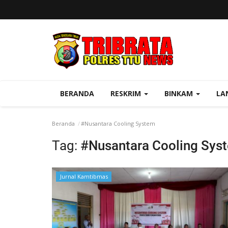
BERANDA
RESKRIM
BINKAM
LA
Beranda
#Nusantara Cooling System
Tag:
#Nusantara Cooling Sys
Jurnal Kamtibmas