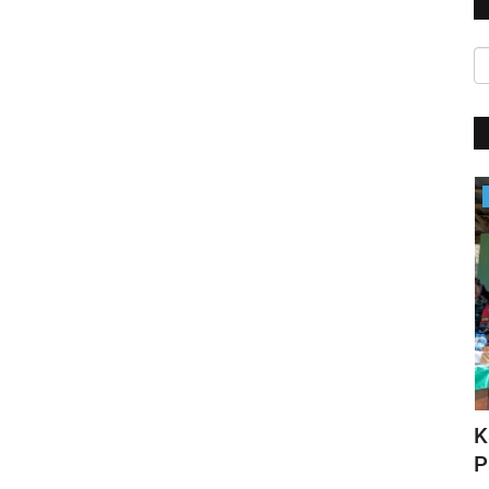
Satwil
HUT Polwan ke-76, Kapolri Apresiasi
K
N DI...
Prestasi yang Ditorehkan...
P