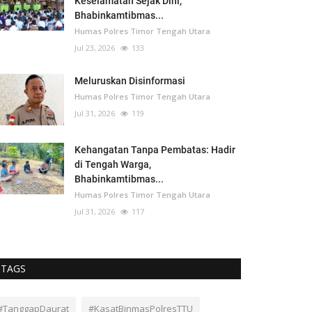
Keselamatan Sejak Dini,
Bhabinkamtibmas...
Humas Polres Timor Tengah Utara
Jul 23, 2026
133
Meluruskan Disinformasi
Humas Polres Timor Tengah Utara
Jul 31, 2026
119
Kehangatan Tanpa Pembatas: Hadir
di Tengah Warga,
Bhabinkamtibmas...
Humas Polres Timor Tengah Utara
Jul 31, 2026
117
TAGS
#TanggapDaurat
#KasatBinmasPolresTTU