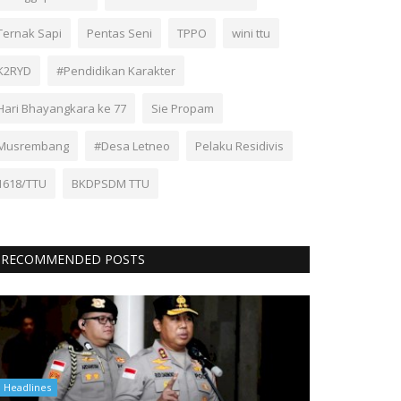
Ternak Sapi
Pentas Seni
TPPO
wini ttu
K2RYD
#Pendidikan Karakter
Hari Bhayangkara ke 77
Sie Propam
Musrembang
#Desa Letneo
Pelaku Residivis
1618/TTU
BKDPSDM TTU
RECOMMENDED POSTS
Headlines