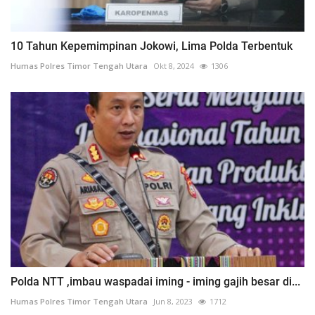
10 Tahun Kepemimpinan Jokowi, Lima Polda Terbentuk
Humas Polres Timor Tengah Utara
Okt 8, 2024
1306
Polda NTT ,imbau waspadai iming - iming gajih besar di...
Humas Polres Timor Tengah Utara
Jun 8, 2023
1712