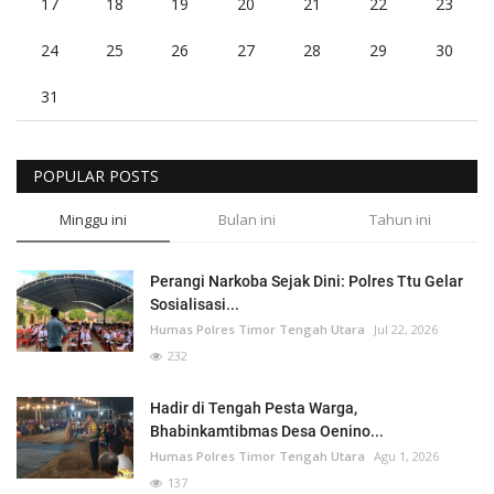
17
18
19
20
21
22
23
24
25
26
27
28
29
30
31
POPULAR POSTS
Minggu ini
Bulan ini
Tahun ini
Perangi Narkoba Sejak Dini: Polres Ttu Gelar
Sosialisasi...
Humas Polres Timor Tengah Utara
Jul 22, 2026
232
Hadir di Tengah Pesta Warga,
Bhabinkamtibmas Desa Oenino...
Humas Polres Timor Tengah Utara
Agu 1, 2026
137