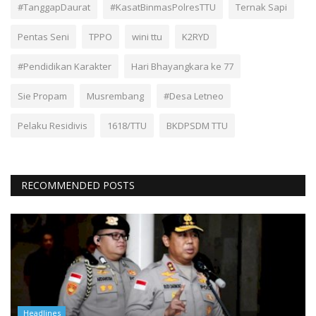
#TanggapDaurat
#KasatBinmasPolresTTU
Ternak Sapi
Pentas Seni
TPPO
wini ttu
K2RYD
#Pendidikan Karakter
Hari Bhayangkara ke 77
Sie Propam
Musrembang
#Desa Letneo
Pelaku Residivis
1618/TTU
BKDPSDM TTU
RECOMMENDED POSTS
Headlines