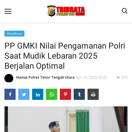
Headlines
PP GMKI Nilai Pengamanan Polri
Beranda
Saat Mudik Lebaran 2025
Terms & Conditions
Berjalan Optimal
Reskrim
Humas Polres Timor Tengah Utara
Apr 10, 2025 03:05
575
Binkam
Lantas
OPINI