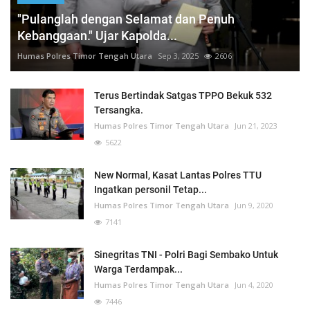
"Pulanglah dengan Selamat dan Penuh
Kebanggaan." Ujar Kapolda...
Humas Polres Timor Tengah Utara
Sep 3, 2025
2606
Terus Bertindak Satgas TPPO Bekuk 532
Tersangka.
Humas Polres Timor Tengah Utara
Jun 21, 2023
5622
New Normal, Kasat Lantas Polres TTU
Ingatkan personil Tetap...
Humas Polres Timor Tengah Utara
Jun 9, 2020
7141
Sinegritas TNI - Polri Bagi Sembako Untuk
Warga Terdampak...
Humas Polres Timor Tengah Utara
Jun 4, 2020
7446