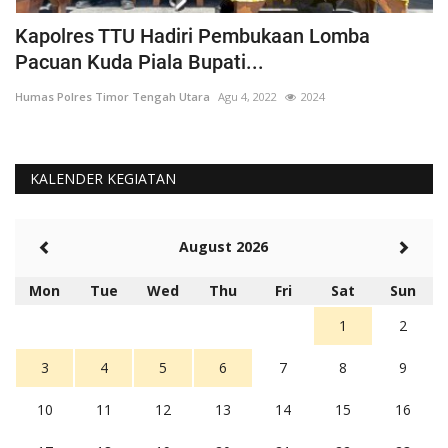
Kapolres TTU Hadiri Pembukaan Lomba
P
Pacuan Kuda Piala Bupati...
S
Humas Polres Timor Tengah Utara
Agu 4, 2022
2024
Hu
KALENDER KEGIATAN
August 2026
Mon
Tue
Wed
Thu
Fri
Sat
Sun
1
2
3
4
5
6
7
8
9
10
11
12
13
14
15
16