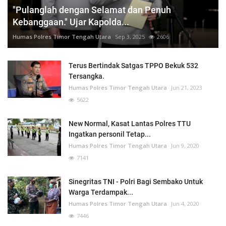
"Pulanglah dengan Selamat dan Penuh
Kebanggaan." Ujar Kapolda...
Humas Polres Timor Tengah Utara
Sep 3, 2025
2606
Terus Bertindak Satgas TPPO Bekuk 532
Tersangka.
Humas Polres Timor Tengah Utara
Jun 21, 2023
5622
New Normal, Kasat Lantas Polres TTU
Ingatkan personil Tetap...
Humas Polres Timor Tengah Utara
Jun 9, 2020
7141
Sinegritas TNI - Polri Bagi Sembako Untuk
Warga Terdampak...
Humas Polres Timor Tengah Utara
Jun 4, 2020
7446