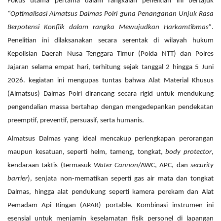
Fokus utama pertama dalam rangkaian penelitian ini bertajuk
“Optimalisasi Almatsus Dalmas Polri guna Penanganan Unjuk Rasa
Berpotensi Konflik dalam rangka Mewujudkan Harkamtibmas”
.
Penelitian ini dilaksanakan secara serentak di wilayah hukum
Kepolisian Daerah Nusa Tenggara Timur (Polda NTT) dan Polres
Jajaran selama empat hari, terhitung sejak tanggal 2 hingga 5 Juni
2026. kegiatan ini mengupas tuntas bahwa Alat Material Khusus
(Almatsus) Dalmas Polri dirancang secara rigid untuk mendukung
pengendalian massa bertahap dengan mengedepankan pendekatan
preemptif, preventif, persuasif, serta humanis.
Almatsus Dalmas yang ideal mencakup perlengkapan perorangan
maupun kesatuan, seperti helm, tameng, tongkat,
body protector
,
kendaraan taktis (termasuk
Water Cannon
/AWC, APC, dan
security
barrier
), senjata non-mematikan seperti gas air mata dan tongkat
Dalmas, hingga alat pendukung seperti kamera perekam dan Alat
Pemadam Api Ringan (APAR) portable. Kombinasi instrumen ini
esensial untuk menjamin keselamatan fisik personel di lapangan