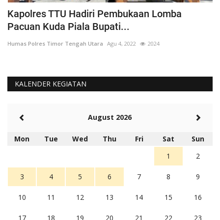
Pimpin Kegiatan Minggu Kasih, Kapolres TTU
S
Sampaikan 4...
K
Humas Polres Timor Tengah Utara
Agu 7, 2023
1825
Hu
KALENDER KEGIATAN
August 2026
Mon
Tue
Wed
Thu
Fri
Sat
Sun
1
2
3
4
5
6
7
8
9
10
11
12
13
14
15
16
17
18
19
20
21
22
23