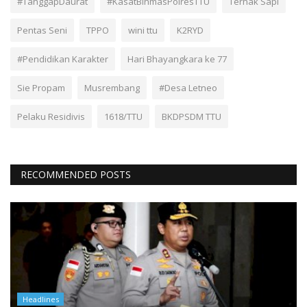
#TanggapDaurat
#KasatBinmasPolresTTU
Ternak Sapi
Pentas Seni
TPPO
wini ttu
K2RYD
#Pendidikan Karakter
Hari Bhayangkara ke 77
Sie Propam
Musrembang
#Desa Letneo
Pelaku Residivis
1618/TTU
BKDPSDM TTU
RECOMMENDED POSTS
Headlines