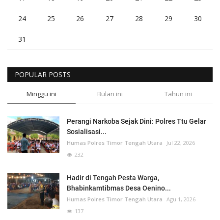
24
25
26
27
28
29
30
31
POPULAR POSTS
Minggu ini
Bulan ini
Tahun ini
Perangi Narkoba Sejak Dini: Polres Ttu Gelar
Sosialisasi...
Humas Polres Timor Tengah Utara
Jul 22, 2026
232
Hadir di Tengah Pesta Warga,
Bhabinkamtibmas Desa Oenino...
Humas Polres Timor Tengah Utara
Agu 1, 2026
137