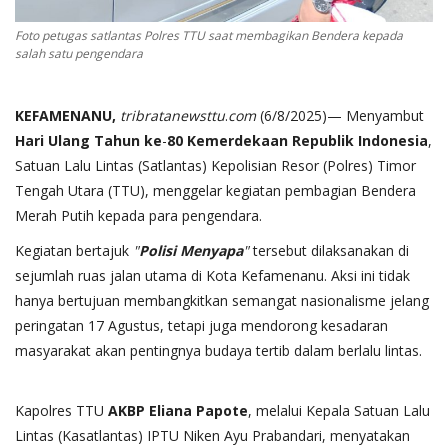
Foto petugas satlantas Polres TTU saat membagikan Bendera kepada
salah satu pengendara
KEFAMENANU,
tribratanewsttu
.
com
(6/8/2025)— Menyambut
Hari
Ulang
Tahun
ke
-
80
Kemerdekaan
Republik
Indonesia
,
Satuan Lalu Lintas (Satlantas) Kepolisian Resor (Polres) Timor
Tengah Utara (TTU), menggelar kegiatan pembagian Bendera
Merah Putih kepada para pengendara.
Kegiatan bertajuk
"
Polisi
Menyapa
"
tersebut dilaksanakan di
sejumlah ruas jalan utama di Kota Kefamenanu. Aksi ini tidak
hanya bertujuan membangkitkan semangat nasionalisme jelang
peringatan 17 Agustus, tetapi juga mendorong kesadaran
masyarakat akan pentingnya budaya tertib dalam berlalu lintas.
depo 5k
Kapolres TTU
AKBP
Eliana
Papote
, melalui Kepala Satuan Lalu
Lintas (Kasatlantas) IPTU Niken Ayu Prabandari, menyatakan