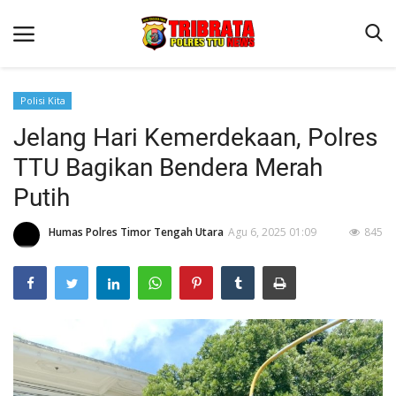
Polisi Kita
Jelang Hari Kemerdekaan, Polres
Beranda
TTU Bagikan Bendera Merah
Terms & Conditions
Putih
Reskrim
Humas Polres Timor Tengah Utara
Agu 6, 2025 01:09
845
Binkam
Lantas
OPINI