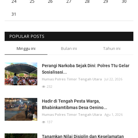
24
25
26
27
28
29
30
31
POPULAR POSTS
Minggu ini
Bulan ini
Tahun ini
Perangi Narkoba Sejak Dini: Polres Ttu Gelar
Sosialisasi...
Humas Polres Timor Tengah Utara
Jul 22, 2026
232
Hadir di Tengah Pesta Warga,
Bhabinkamtibmas Desa Oenino...
Humas Polres Timor Tengah Utara
Agu 1, 2026
137
Tanamkan Nilai Disiplin dan Keselamatan