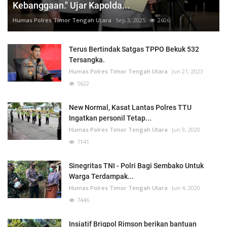
Kebanggaan." Ujar Kapolda...
Humas Polres Timor Tengah Utara
Sep 3, 2025
2606
Terus Bertindak Satgas TPPO Bekuk 532
Tersangka.
Humas Polres Timor Tengah Utara
Jun 21, 2023
5622
New Normal, Kasat Lantas Polres TTU
Ingatkan personil Tetap...
Humas Polres Timor Tengah Utara
Jun 9, 2020
7141
Sinegritas TNI - Polri Bagi Sembako Untuk
Warga Terdampak...
Humas Polres Timor Tengah Utara
Jun 4, 2020
7446
Insiatif Brigpol Rimson berikan bantuan