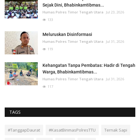
Sejak Dini, Bhabinkamtibmas...
Humas Polres Timor Tengah Utara
Jul 23, 2026
133
Meluruskan Disinformasi
Humas Polres Timor Tengah Utara
Jul 31, 2026
119
Kehangatan Tanpa Pembatas: Hadir di Tengah
Warga, Bhabinkamtibmas...
Humas Polres Timor Tengah Utara
Jul 31, 2026
117
TAGS
#TanggapDaurat
#KasatBinmasPolresTTU
Ternak Sapi