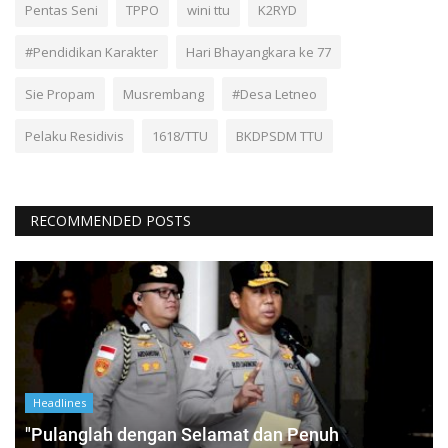
Pentas Seni
TPPO
wini ttu
K2RYD
#Pendidikan Karakter
Hari Bhayangkara ke 77
Sie Propam
Musrembang
#Desa Letneo
Pelaku Residivis
1618/TTU
BKDPSDM TTU
RECOMMENDED POSTS
Headlines
"Pulanglah dengan Selamat dan Penuh