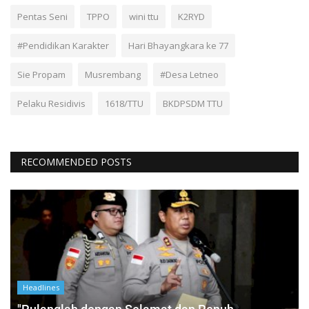
Pentas Seni
TPPO
wini ttu
K2RYD
#Pendidikan Karakter
Hari Bhayangkara ke 77
Sie Propam
Musrembang
#Desa Letneo
Pelaku Residivis
1618/TTU
BKDPSDM TTU
RECOMMENDED POSTS
Headlines