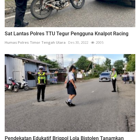
Sat Lantas Polres TTU Tegur Pengguna Knalpot Racing
Humas Polres Timor Tengah Utara
Des 30, 2022
2005
Pendekatan Edukatif Brigpol Lola Bistolen Tanamkan