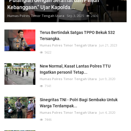
"Pulanglah dengan Selamat dan Penuh
Kebanggaan." Ujar Kapolda...
Humas Polres Timor Tengah Utara
Sep 3, 2025
2606
Terus Bertindak Satgas TPPO Bekuk 532
Tersangka.
Humas Polres Timor Tengah Utara
Jun 21, 2023
5622
New Normal, Kasat Lantas Polres TTU
Ingatkan personil Tetap...
Humas Polres Timor Tengah Utara
Jun 9, 2020
7141
Sinegritas TNI - Polri Bagi Sembako Untuk
Warga Terdampak...
Humas Polres Timor Tengah Utara
Jun 4, 2020
7446