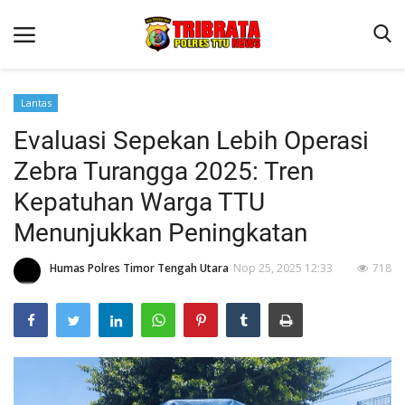
Lantas
Evaluasi Sepekan Lebih Operasi
Beranda
Zebra Turangga 2025: Tren
Terms & Conditions
Kepatuhan Warga TTU
Reskrim
Menunjukkan Peningkatan
Binkam
Humas Polres Timor Tengah Utara
Nop 25, 2025 12:33
718
Lantas
OPINI