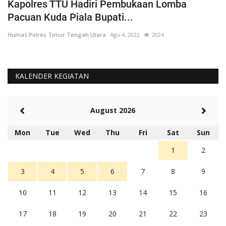
Kapolres TTU Hadiri Pembukaan Lomba
P
Pacuan Kuda Piala Bupati...
S
Humas Polres Timor Tengah Utara
Agu 4, 2022
2024
Hu
KALENDER KEGIATAN
August 2026
Mon
Tue
Wed
Thu
Fri
Sat
Sun
1
2
3
4
5
6
7
8
9
10
11
12
13
14
15
16
17
18
19
20
21
22
23