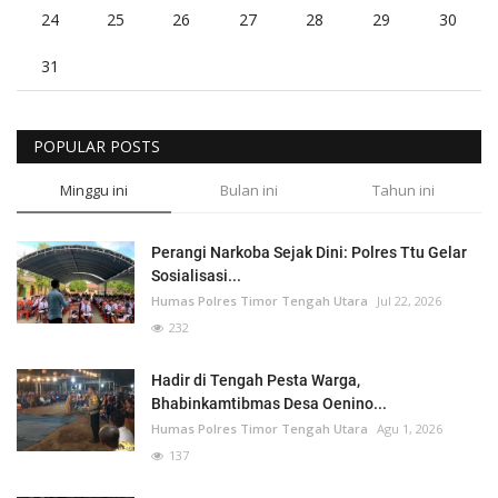
24
25
26
27
28
29
30
31
POPULAR POSTS
Minggu ini
Bulan ini
Tahun ini
Perangi Narkoba Sejak Dini: Polres Ttu Gelar
Sosialisasi...
Humas Polres Timor Tengah Utara
Jul 22, 2026
232
Hadir di Tengah Pesta Warga,
Bhabinkamtibmas Desa Oenino...
Humas Polres Timor Tengah Utara
Agu 1, 2026
137