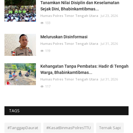
Tanamkan Nilai Disiplin dan Keselamatan
Sejak Dini, Bhabinkamtibmas...
Humas Polres Timor Tengah Utara
Jul 23, 2026
133
Meluruskan Disinformasi
Humas Polres Timor Tengah Utara
Jul 31, 2026
119
Kehangatan Tanpa Pembatas: Hadir di Tengah
Warga, Bhabinkamtibmas...
Humas Polres Timor Tengah Utara
Jul 31, 2026
117
TAGS
#TanggapDaurat
#KasatBinmasPolresTTU
Ternak Sapi