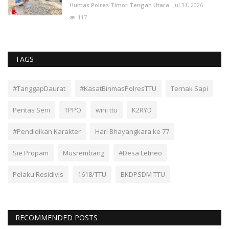
Humas Polres Timor Tengah Utara
Jul 31, 2026
117
TAGS
#TanggapDaurat
#KasatBinmasPolresTTU
Ternak Sapi
Pentas Seni
TPPO
wini ttu
K2RYD
#Pendidikan Karakter
Hari Bhayangkara ke 77
Sie Propam
Musrembang
#Desa Letneo
Pelaku Residivis
1618/TTU
BKDPSDM TTU
RECOMMENDED POSTS