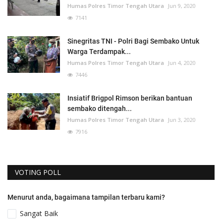
Humas Polres Timor Tengah Utara
Jun 9, 2020
7141
Sinegritas TNI - Polri Bagi Sembako Untuk
Warga Terdampak...
Humas Polres Timor Tengah Utara
Jun 4, 2020
7446
Insiatif Brigpol Rimson berikan bantuan
sembako ditengah...
Humas Polres Timor Tengah Utara
Jun 3, 2020
7916
VOTING POLL
Menurut anda, bagaimana tampilan terbaru kami?
Sangat Baik