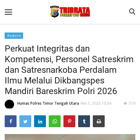
Reskrim
Perkuat Integritas dan
Beranda
Kompetensi, Personel Satreskrim
Terms & Conditions
dan Satresnarkoba Perdalam
Reskrim
Ilmu Melalui Dikbangspes
Binkam
Mandiri Bareskrim Polri 2026
Lantas
Humas Polres Timor Tengah Utara
Mei 5, 2026 10:04
519
OPINI