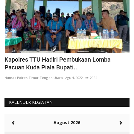
Kapolres TTU Hadiri Pembukaan Lomba
P
Pacuan Kuda Piala Bupati...
S
Humas Polres Timor Tengah Utara
Agu 4, 2022
2024
Hu
KALENDER KEGIATAN
August 2026